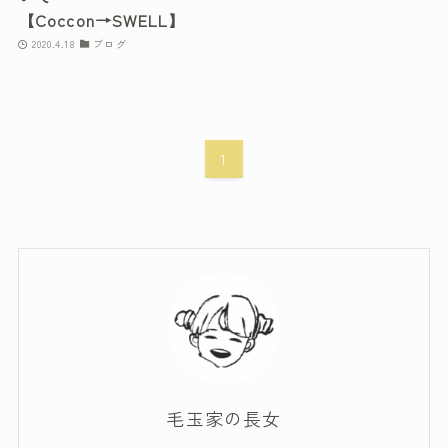
【Coccon→SWELL】
2020.4.18
ブログ
1
毛玉家の長女