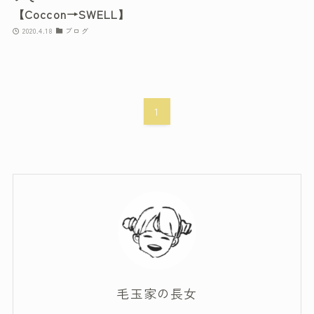
【Coccon→SWELL】
2020.4.18
ブログ
1
毛玉家の長女